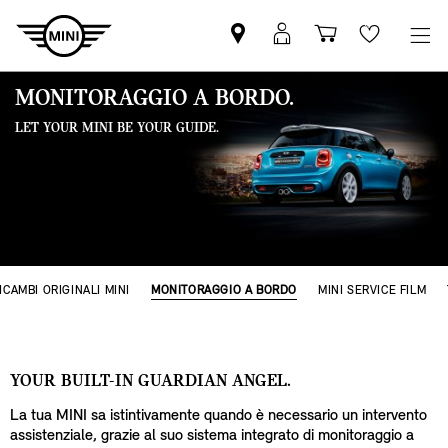
Trovi
MyMini
Carrello
Wishlis
partner
login
degli
MINI
acquisti
MONITORAGGIO A BORDO.
LET YOUR MINI BE YOUR GUIDE.
ICAMBI ORIGINALI MINI
MONITORAGGIO A BORDO
MINI SERVICE FILM
YOUR BUILT-IN GUARDIAN ANGEL.
La tua MINI sa istintivamente quando è necessario un intervento
assistenziale, grazie al suo sistema integrato di monitoraggio a