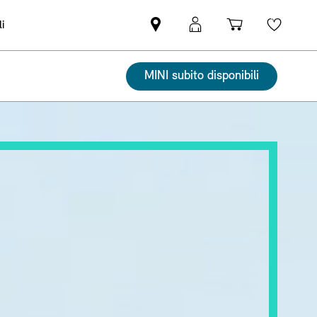
i
Trovi
MyMini
Carrello
Wishli
partner
login
degli
MINI
acquisti
MINI subito disponibili