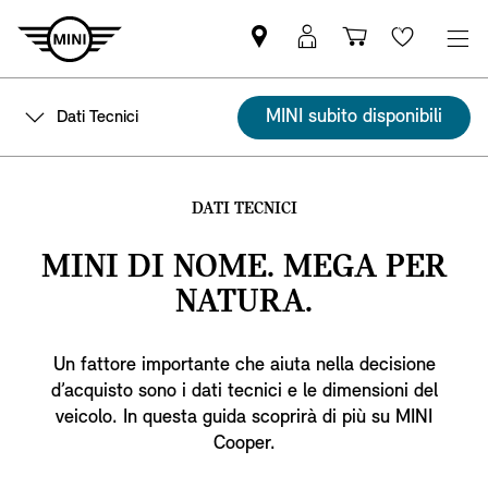
Trovi
MyMini
Carrello
Wishlis
partner
login
degli
MINI
acquisti
MINI subito disponibili
Dati Tecnici
DATI TECNICI
MINI DI NOME. MEGA PER
NATURA.
Un fattore importante che aiuta nella decisione
d’acquisto sono i dati tecnici e le dimensioni del
veicolo. In questa guida scoprirà di più su MINI
Cooper.