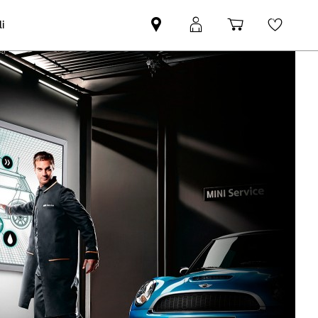
i
Trovi
MyMini
Carrello
Wishli
partner
login
degli
MINI
acquisti