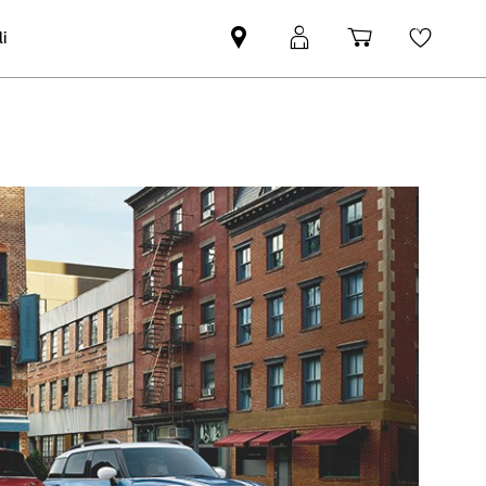
i
Trovi
MyMini
Carrello
Wishli
partner
login
degli
MINI
acquisti