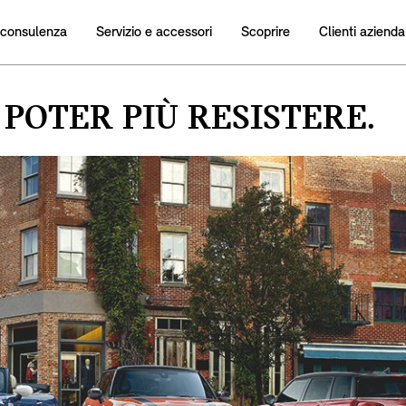
 consulenza
Servizio e accessori
Scoprire
Clienti aziendal
POTER PIÙ RESISTERE.