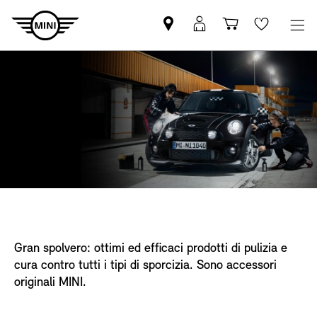
Trovi
MyMini
Carrello
Wishlis
partner
login
degli
MINI
acquisti
Gran spolvero: ottimi ed efficaci prodotti di pulizia e
cura contro tutti i tipi di sporcizia. Sono accessori
originali MINI.