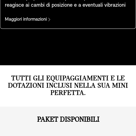
reagisce ai cambi di posizione e a eventuali vibrazioni
emettendo un segnale acustico e attivando le luci di
emergenza lampeggianti. Una luce nello specchietto
Maggiori informazioni
interno indica che il sistema è stato attivato.
TUTTI GLI EQUIPAGGIAMENTI E LE
DOTAZIONI INCLUSI NELLA SUA MINI
PERFETTA.
PAKET DISPONIBILI