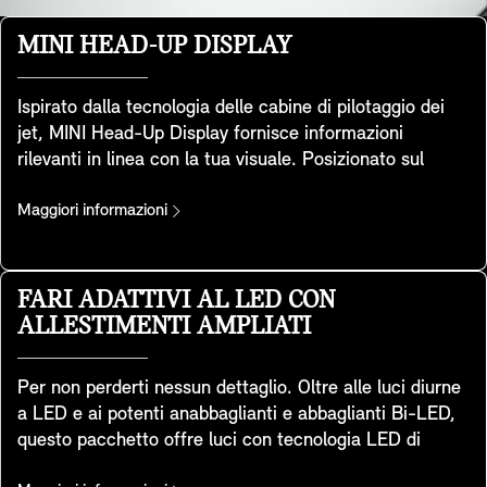
MINI HEAD-UP DISPLAY
Ispirato dalla tecnologia delle cabine di pilotaggio dei
jet, MINI Head-Up Display fornisce informazioni
rilevanti in linea con la tua visuale. Posizionato sul
cruscotto, lo schermo trasparente permette di
visualizzare dati chiave come la velocità di guida, le
Maggiori informazioni
mappe, le funzioni di assistenza alla guida e i dettagli
legati all'intrattenimento. Grazie alla sua estrema
nitidezza, offre un’eccellente qualità d’immagine anche
FARI ADATTIVI AL LED CON
in ambienti molto illuminati. È possibile regolare
ALLESTIMENTI AMPLIATI
facilmente la sua altezza e la sua luminosità, adattando
le informazioni visualizzate alle proprie esigenze. Ma
Per non perderti nessun dettaglio. Oltre alle luci diurne
non solo: si adatta alla MINI Experience Mode scelta,
a LED e ai potenti anabbaglianti e abbaglianti Bi-LED,
contribuendo ad offrire un'esperienza di guida
questo pacchetto offre luci con tecnologia LED di
confortevole all'interno della vettura.
altissima qualità. Si tratta di una distribuzione adattiva