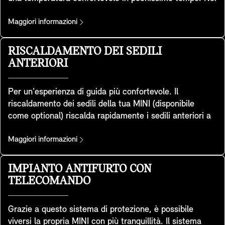
chiudere le chiavi all'interno della macchina.
mesi invernali, quindi, le mani rimangono calde durante
la guida, rendendo l'esperienza in vettura molto più
Maggiori informazioni
piacevole. Sempre nel rispetto dell'ambiente. Il sistema
di riscaldamento del volante, infatti, è efficiente, in
RISCALDAMENTO DEI SEDILI
quanto consente di non dover riscaldare l’intero
ANTERIORI
abitacolo: una scelta sostenibile soprattutto in caso di
viaggi brevi.
Per un'esperienza di guida più confortevole. Il
riscaldamento dei sedili della tua MINI (disponibile
come optional) riscalda rapidamente i sedili anteriori a
una temperatura rilassante, regolabile su tre livelli per
quando fuori fa freddo. Riscalda il cuscino del sedile e
Maggiori informazioni
l’intera superficie di contatto dello schienale per offrire
un comfort completo. Inoltre, il calore può essere
IMPIANTO ANTIFURTO CON
distribuito a piacimento semplicemente utilizzando il
TELECOMANDO
Display centrale.
Grazie a questo sistema di protezione, è possibile
viversi la propria MINI con più tranquillità. Il sistema