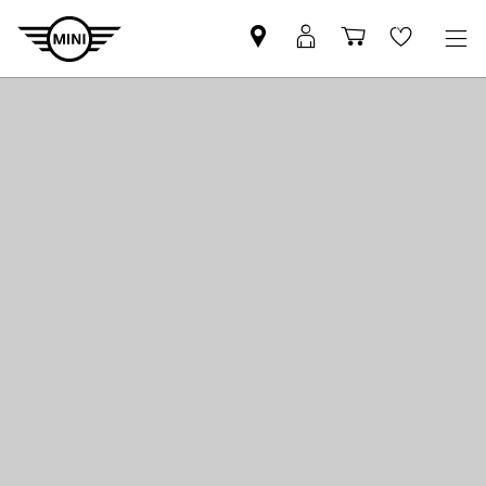
Trovi
MyMini
Carrello
Wishlis
partner
login
degli
MINI
acquisti