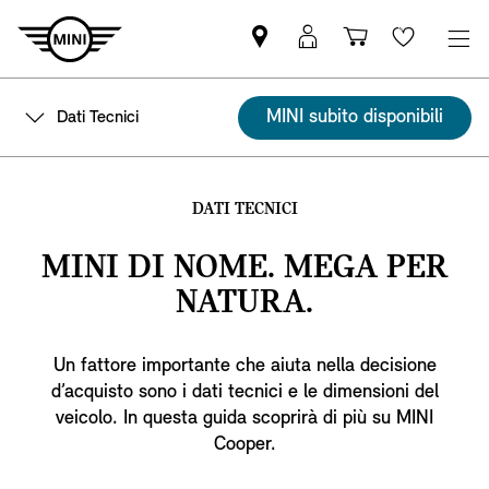
Trovi
MyMini
Carrello
Wishlis
partner
login
degli
MINI
acquisti
MINI subito disponibili
Dati Tecnici
DATI TECNICI
MINI DI NOME. MEGA PER
NATURA.
Un fattore importante che aiuta nella decisione
d’acquisto sono i dati tecnici e le dimensioni del
veicolo. In questa guida scoprirà di più su MINI
Cooper.