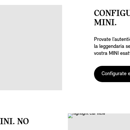
CONFIG
MINI.
Provate l’autent
la leggendaria s
vostra MINI esat
Configurate 
NI. NO