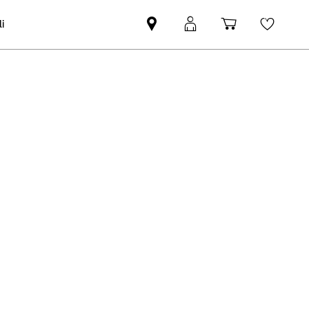
i
Trovi
MyMini
Carrello
Wishli
partner
login
degli
MINI
acquisti