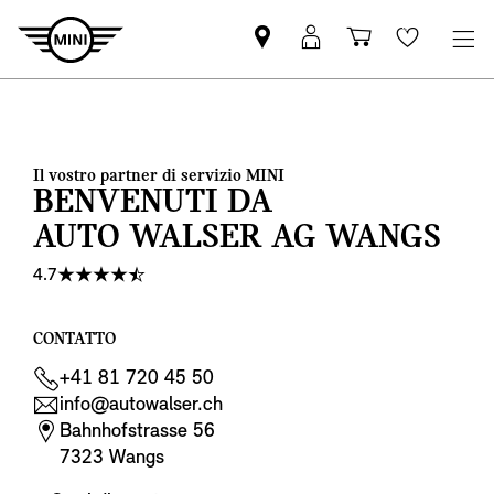
Trovi
MyMini
Carrello
Wishlis
partner
login
degli
MINI
acquisti
Il vostro partner di servizio MINI
BENVENUTI DA
AUTO WALSER AG WANGS
4.7
CONTATTO
+41 81 720 45 50
info@autowalser.ch
Bahnhofstrasse 56
7323 Wangs