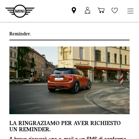
Trovi
MyMini
Carrello
Wishlis
partner
login
degli
MINI
acquisti
Reminder.
LA RINGRAZIAMO PER AVER RICHIESTO
UN REMINDER.