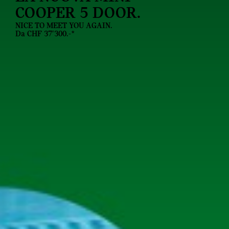
COOPER 5 DOOR.
NICE TO MEET YOU AGAIN.
Da CHF 37'300.-*