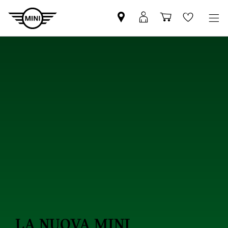
Trovi
MyMini
Carrello
Wishlis
partner
login
degli
MINI
acquisti
LA NUOVA MINI