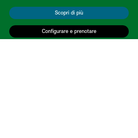
Scopri di più
Configurare e prenotare
Torni su
Modelli MINI
Acquisto e consulenza