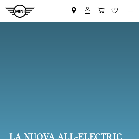
Trovi
MyMini
Carrello
Wishlis
partner
login
degli
MINI
acquisti
LA NUOVA ALL-ELECTRIC