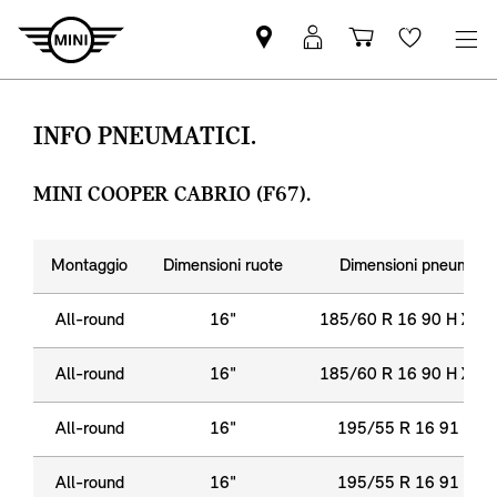
Trovi
MyMini
Carrello
Wishlis
partner
login
degli
MINI
acquisti
INFO PNEUMATICI.
MINI COOPER CABRIO (F67).
Montaggio
Dimensioni ruote
Dimensioni pneumatic
All-round
16"
185/60 R 16 90 H XL 
All-round
16"
185/60 R 16 90 H XL 
All-round
16"
195/55 R 16 91 W X
All-round
16"
195/55 R 16 91 W X