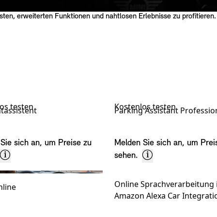
nsten, erweiterten Funktionen und nahtlosen Erlebnisse zu profitieren
os testen
Kostenlos testen
htassistent
Parking Assistant Professio
Sie sich an, um Preise zu
Melden Sie sich an, um Prei
sehen.
Online Sprachverarbeitung i
line
Amazon Alexa Car Integrati