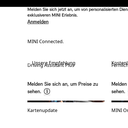
Melden Sie sich jetzt an, um von personalisierten Die
exklusiveren MINI Erlebnis.
Anmelden
MINI Connected.
Serviceleistung(en) - bitte wählen Sie:
Unsere Empfehlung
Kostenl
Driving Assistant Plus
Fernlic
Melden Sie sich an, um Preise zu
Melden 
sehen.
sehen.
Kartenupdate
MINI On