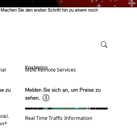
. Machen Sie den ersten Schritt hin zu einem noch
Kostenlos
nal
MINI Remote Services
se zu
Melden Sie sich an, um Preise zu
sehen.
nkl.
Real Time Traffic Information
on*