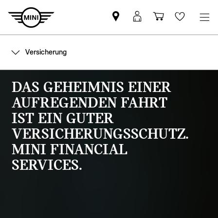
MINI
MyMini
Einkaufswa
Wishlis
Partner
login
finden
Versicherung
DAS GEHEIMNIS EINER
AUFREGENDEN FAHRT
IST EIN GUTER
VERSICHERUNGSSCHUTZ.
MINI FINANCIAL
SERVICES.