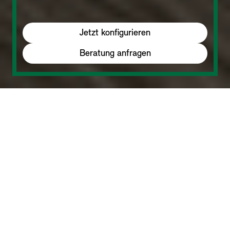
Jetzt konfigurieren
Beratung anfragen
MINI Countryman SE ALL4: 16.3 kWh/100 km, 0 g CO₂/km, Kat. B.
disclaime
UNSERE ATTRAKTIVEN ANGEBOTE.