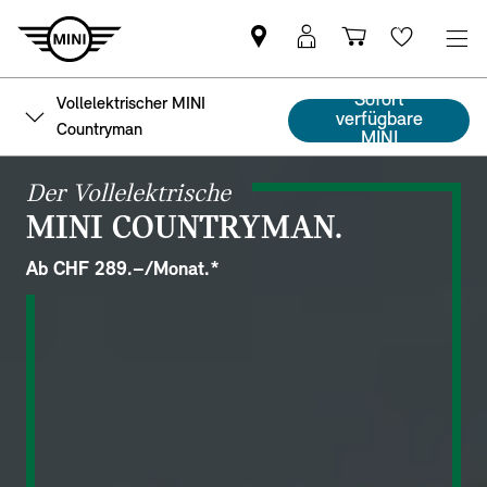
MINI
MyMini
Einkaufswa
Wishlis
Partner
login
finden
Sofort
Vollelektrischer MINI
verfügbare
Countryman
MINI
Der Vollelektrische
MINI COUNTRYMAN.
Ab CHF 289.–/Monat.*