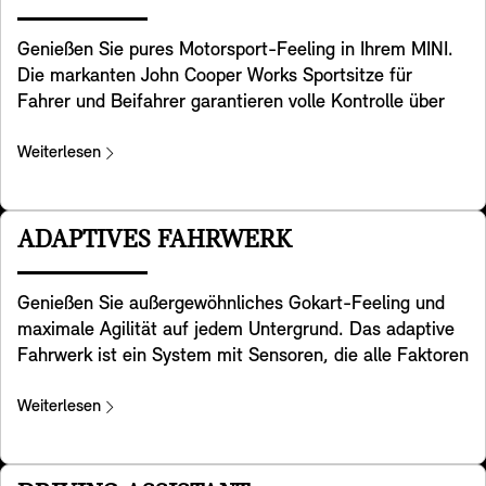
Genießen Sie pures Motorsport-Feeling in Ihrem MINI.
Die markanten John Cooper Works Sportsitze für
Fahrer und Beifahrer garantieren volle Kontrolle über
Ihr MINI Kraftpaket. Sie haben eine spezielle sportliche
Sitzgeometrie mit integrierten Kopfstützen und bieten
Weiterlesen
zusätzliche Unterstützung im Schulterbereich, sodass
Sie Kurven mit dem für MINI typischen Handling
nehmen können. Auf der Rückseite ist eine praktische
ADAPTIVES FAHRWERK
Lehnentasche angebracht. Die Sitze sind in den
Designvarianten Favoured Trim und JCW Trim
Genießen Sie außergewöhnliches Gokart-Feeling und
enthalten.
maximale Agilität auf jedem Untergrund. Das adaptive
Fahrwerk ist ein System mit Sensoren, die alle Faktoren
überwachen, die das Verhalten Ihres MINI beeinflussen.
Durch die kontinuierliche frequenzselektive Dämpfung
Weiterlesen
passt es die Stoßdämpfereinstellungen automatisch an
Veränderungen der Geschwindigkeit, der Beladung oder