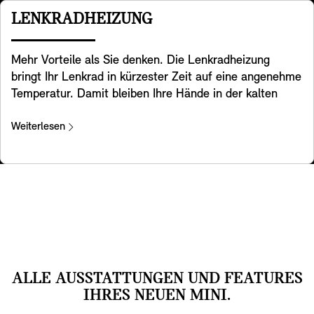
beim Fahrer. Die Verfügbarkeit von Funktionen
LENKRADHEIZUNG
unterliegt den landesspezifischen Bestimmungen.
Mehr Vorteile als Sie denken. Die Lenkradheizung
bringt Ihr Lenkrad in kürzester Zeit auf eine angenehme
Temperatur. Damit bleiben Ihre Hände in der kalten
Jahreszeit beim Lenken warm, sodass Sie immer
komfortabel unterwegs sind.
Weiterlesen
ALLE AUSSTATTUNGEN UND FEATURES
IHRES NEUEN MINI.