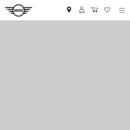
MINI
MyMini
Einkaufswa
Wishlis
Partner
login
finden