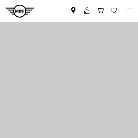
MINI
MyMini
Einkaufswa
Wishlis
Partner
login
finden