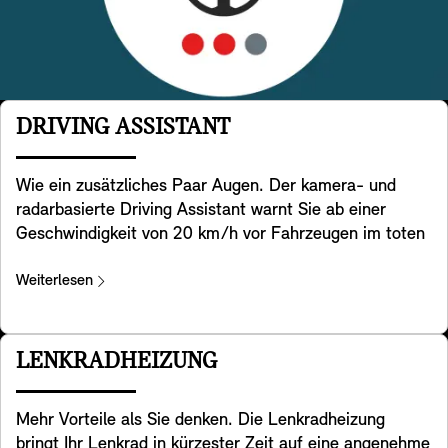
DRIVING ASSISTANT
Wie ein zusätzliches Paar Augen. Der kamera- und
radarbasierte Driving Assistant warnt Sie ab einer
Geschwindigkeit von 20 km/h vor Fahrzeugen im toten
Winkel und unterstützt Sie bei Bedarf aktiv, Ihren MINI
zurück in die Spur zu lenken. Darüber hinaus hilft er
Weiterlesen
Ihnen beim Rückwärtsfahren mit Ihrem MINI, indem er
den hinter Ihnen querenden Verkehr im Blick behält. Um
Kollisionen im Heckbereich zu vermeiden, warnt er den
LENKRADHEIZUNG
nachfolgenden Verkehr rechtzeitig per Warnblinkanlage.
Außerdem warnt er Sie, wenn Sie zum Aussteigen aus
Mehr Vorteile als Sie denken. Die Lenkradheizung
Ihrem MINI die Tür öffnen und dabei die Gefahr einer
bringt Ihr Lenkrad in kürzester Zeit auf eine angenehme