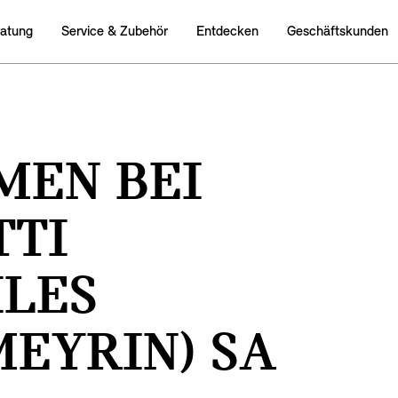
ratung
Service & Zubehör
Entdecken
Geschäftskunden
EN BEI
TTI
LES
MEYRIN) SA