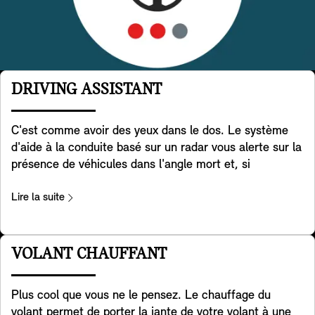
DRIVING ASSISTANT
C'est comme avoir des yeux dans le dos. Le système
d'aide à la conduite basé sur un radar vous alerte sur la
présence de véhicules dans l'angle mort et, si
nécessaire, aide activement votre MINI à redresser sa
trajectoire. De plus, il aide à détecter les véhicules qui
Lire la suite
traversent derrière vous lorsque vous faites marche
arrière avec votre MINI. Il aide également à prévenir les
accidents à l'arrière, par exemple en avertissant les
VOLANT CHAUFFANT
véhicules qui approchent en faisant clignoter les feux
de détresse de votre MINI. Enfin, il vous avertit lorsque
Plus cool que vous ne le pensez. Le chauffage du
vous ouvrez la porte pour sortir de votre MINI, en cas
volant permet de porter la jante de votre volant à une