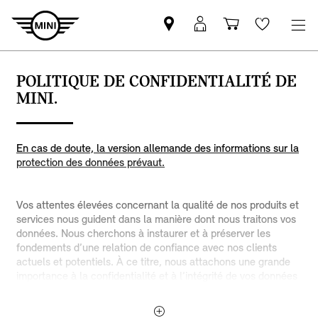
Trouver
MyMini
Panier
Wishlis
un
login
partenaire
POLITIQUE DE CONFIDENTIALITÉ DE
MINI
MINI.
En cas de doute, la version allemande des informations sur la
protection des données prévaut.
Vos attentes élevées concernant la qualité de nos produits et
services nous guident dans la manière dont nous traitons vos
données. Nous cherchons à instaurer et à préserver les
fondements d’une relation de confiance avec nos clients
actuels et potentiels. À ce titre, nous attachons une grande
importance à la confidentialité et à l’intégrité de vos données
personnelles. C’est pourquoi, nous traiterons et utiliserons vos
données avec le plus grand soin, à des fins spécifiques, dans