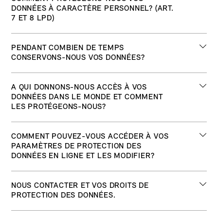
données
personnel
données
Dielsdorf,
DONNÉES À CARACTÈRE PERSONNEL? (ART.
à
entre
7 ET 8 LPD)
collectées
est
caractère
autres
dans
le
personnel
dans
le
responsable
peuvent
Nous
privacy
les
PENDANT COMBIEN DE TEMPS
cadre
du
être
déployons
cas
CONSERVONS-NOUS VOS DONNÉES?
de
traitement
collectées
diverses
suivants:
la
de
dans
mesures
conclusion
vos
Conformément
privacy
le
A QUI DONNONS-NOUS ACCÈS À VOS
de
lorsque
d’un
données
à
cadre
DONNÉES DANS LE MONDE ET COMMENT
sécurité
vous
contrat
à
LES PROTÉGEONS-NOUS?
l’art.
des
telles
nous
ou
caractère
6
nombreux
que
contactez
de
personnel.
LPD,
services
des
directement,
BMW
privacy
la
COMMENT POUVEZ-VOUS ACCÉDER À VOS
BMW
nous
et
outils
par
est
PARAMÈTRES DE PROTECTION DES
prestation
(Suisse)
ne
canaux
de
exemple
DONNÉES EN LIGNE ET LES MODIFIER?
une
de
SA
conservons
de
cryptage
via
entreprise
services
est
vos
contact
et
notre
présente
sont
sis
données
décrits
Vous
privacy
d’authentification
NOUS CONTACTER ET VOS DROITS DE
site
dans
traitées
à
qu’aussi
dans
pouvez
PROTECTION DES DONNÉES.
de
Internet,
le
aux
Dielsdorf.
longtemps
les
à
pointe
notre
monde
fins
que
présentes
tout