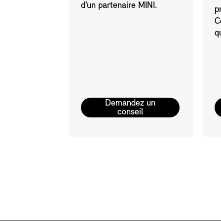
d’un partenaire MINI.
p
C
q
Demandez un
conseil