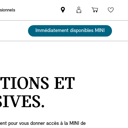
ssionnels
Trouver
MyMini
Panier
Wishli
un
login
partenaire
Immédiatement disponibles MINI
MINI
TIONS ET
IVES.
ent pour vous donner accès à la MINI de