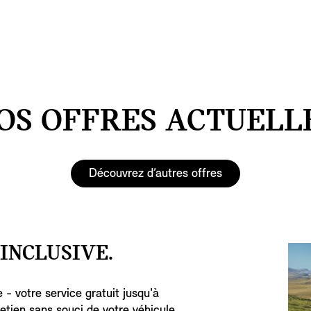
OS OFFRES ACTUELL
Découvrez d’autres offres
 INCLUSIVE.
 - votre service gratuit jusqu'à
etien sans souci de votre véhicule