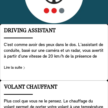
DRIVING ASSISTANT
C'est comme avoir des yeux dans le dos. L'assistant de
conduite, basé sur une caméra et un radar, vous avertit
à partir d'une vitesse de 20 km/h de la présence de
véhicules dans l'angle mort et, si nécessaire, aide
activement votre MINI à se remettre dans la voie. De
Lire la suite
plus, il aide à détecter les véhicules qui traversent
derrière vous lorsque vous faites marche arrière avec
votre MINI. Il aide également à prévenir les accidents à
VOLANT CHAUFFANT
l'arrière, par exemple en avertissant les véhicules qui
approchent en faisant clignoter les feux de détresse de
Plus cool que vous ne le pensez. Le chauffage du
votre MINI. Enfin, il vous avertit lorsque vous ouvrez la
volant permet de porter votre volant à une température