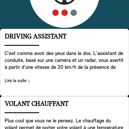
DRIVING ASSISTANT
C'est comme avoir des yeux dans le dos. L'assistant de
conduite, basé sur une caméra et un radar, vous avertit
à partir d'une vitesse de 20 km/h de la présence de
véhicules dans l'angle mort et, si nécessaire, aide
activement votre MINI à se remettre dans la voie. De
Lire la suite
plus, il aide à détecter les véhicules qui traversent
derrière vous lorsque vous faites marche arrière avec
votre MINI. Il aide également à prévenir les accidents à
VOLANT CHAUFFANT
l'arrière, par exemple en avertissant les véhicules qui
approchent en faisant clignoter les feux de détresse de
Plus cool que vous ne le pensez. Le chauffage du
votre MINI. Enfin, il vous avertit lorsque vous ouvrez la
volant permet de porter votre volant à une température