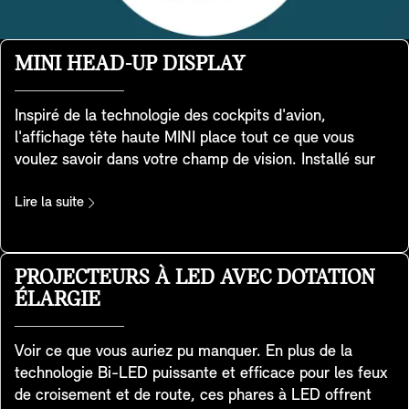
MINI HEAD-UP DISPLAY
Inspiré de la technologie des cockpits d'avion,
l'affichage tête haute MINI place tout ce que vous
voulez savoir dans votre champ de vision. Installé sur
votre tableau de bord, l'écran transparent affiche des
données clés telles que la vitesse de conduite, les
Lire la suite
cartes, les fonctions d'aide à la conduite et les détails
des divertissements. D'une grande clarté, il offre une
excellente qualité d'image, même dans des
PROJECTEURS À LED AVEC DOTATION
environnements très éclairés. Vous pouvez facilement
ÉLARGIE
régler la hauteur et la luminosité, et vous pouvez
adapter les informations affichées à vos besoins. Il
Voir ce que vous auriez pu manquer. En plus de la
s'adapte également au mode d'expérience MINI que
technologie Bi-LED puissante et efficace pour les feux
vous avez choisi afin que vous profitiez d'une
de croisement et de route, ces phares à LED offrent
expérience cohérente et holistique - et que vous restiez