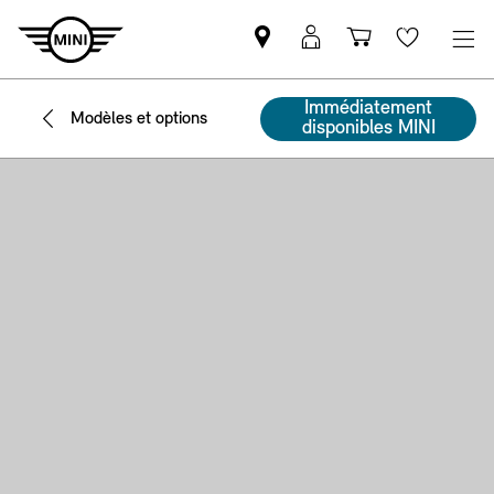
Trouver
MyMini
Panier
Wishlis
un
login
partenaire
Immédiatement
Modèles et options
MINI
disponibles MINI