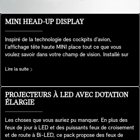
MINI HEAD-UP DISPLAY
Inspiré de la technologie des cockpits d'avion,
l'affichage tête haute MINI place tout ce que vous
voulez savoir dans votre champ de vision. Installé sur
votre tableau de bord, l'écran transparent affiche des
données clés telles que la vitesse de conduite, les
Lire la suite
cartes, les fonctions d'aide à la conduite et les détails
des divertissements. D'une grande clarté, il offre une
excellente qualité d'image, même dans des
PROJECTEURS À LED AVEC DOTATION
environnements très éclairés. Vous pouvez facilement
ÉLARGIE
régler la hauteur et la luminosité, et vous pouvez
adapter les informations affichées à vos besoins. Il
Les choses que vous auriez pu manquer. En plus des
s'adapte également au mode d'expérience MINI que
feux de jour à LED et des puissants feux de croisement
vous avez choisi afin que vous profitiez d'une
et de route à Bi-LED, ce pack propose des feux de
expérience cohérente et holistique - et que vous restiez