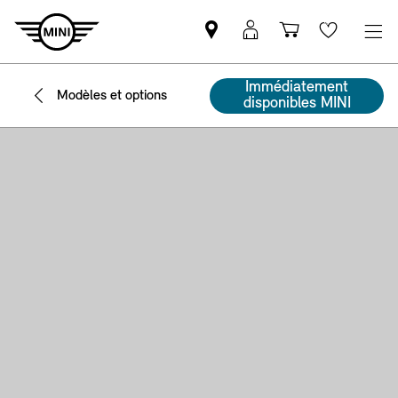
Trouver
MyMini
Panier
Wishlis
un
login
partenaire
Immédiatement
Modèles et options
MINI
disponibles MINI