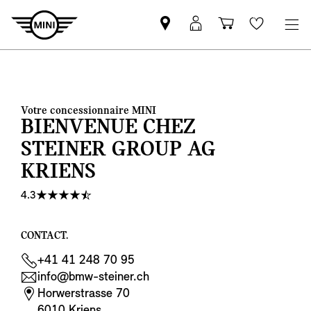
Trouver
MyMini
Panier
Wishlis
un
login
partenaire
MINI
Votre concessionnaire MINI
BIENVENUE CHEZ
STEINER GROUP AG
KRIENS
4.3
CONTACT.
+41 41 248 70 95
info@bmw-steiner.ch
Horwerstrasse 70
6010 Kriens