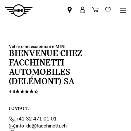
Trouver
MyMini
Panier
Wishlis
un
login
partenaire
MINI
Votre concessionnaire MINI
BIENVENUE CHEZ
FACCHINETTI
AUTOMOBILES
(DELÉMONT) SA
4.6
CONTACT.
+41 32 471 01 01
info-de@facchinetti.ch