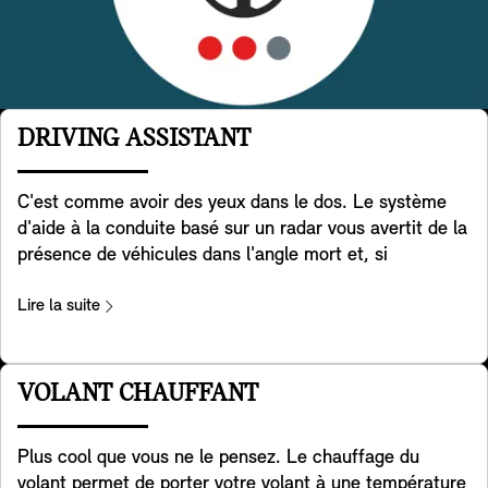
DRIVING ASSISTANT
C'est comme avoir des yeux dans le dos. Le système
d'aide à la conduite basé sur un radar vous avertit de la
présence de véhicules dans l'angle mort et, si
nécessaire, aide activement votre MINI à redresser sa
trajectoire. De plus, il aide à détecter les véhicules qui
Lire la suite
traversent derrière vous lorsque vous faites marche
arrière avec votre MINI. Il aide également à prévenir les
accidents à l'arrière, par exemple en avertissant les
VOLANT CHAUFFANT
véhicules qui approchent en faisant clignoter les feux
de détresse de votre MINI. Enfin, il vous avertit lorsque
Plus cool que vous ne le pensez. Le chauffage du
vous ouvrez la porte pour sortir de votre MINI, en cas
volant permet de porter votre volant à une température