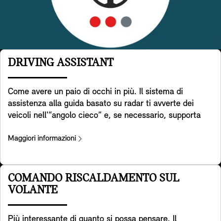
DRIVING ASSISTANT
Come avere un paio di occhi in più. Il sistema di
assistenza alla guida basato su radar ti avverte dei
veicoli nell'“angolo cieco” e, se necessario, supporta
attivamente la guida della tua MINI nella corsia di
marcia. Inoltre, aiuta a rilevare la presenza di altre
Maggiori informazioni
vetture o oggetti in fase di retromarcia. Aiuta a
prevenire gli incidenti, ad esempio avvertendo il traffico
in avvicinamento tramite le luci posteriori di
COMANDO RISCALDAMENTO SUL
emergenza. Non ultimo, ti avvisa quando apri la
VOLANTE
portiera per uscire dalla tua MINI nel caso in cui ci sia il
rischio di collisione con il traffico che sopraggiunge da
Più interessante di quanto si possa pensare. Il