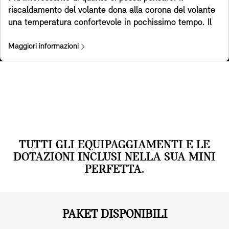
dietro. Le funzionalità legate all'optional Driving
riscaldamento del volante dona alla corona del volante
Assistant forniscono assistenza solo entro limiti
una temperatura confortevole in pochissimo tempo. Il
specificamente definiti. I conducenti hanno la
sistema di riscaldamento del volante è inoltre
responsabilità finale di adattare la loro guida alle
efficiente, in quanto consente di non dover riscaldare
Maggiori informazioni
condizioni del traffico. La disponibilità delle funzionalità
l’intero abitacolo: una scelta sostenibile soprattutto in
è soggetta alle normative specifiche del paese.
caso di viaggi brevi.
TUTTI GLI EQUIPAGGIAMENTI E LE
DOTAZIONI INCLUSI NELLA SUA MINI
PERFETTA.
PAKET DISPONIBILI