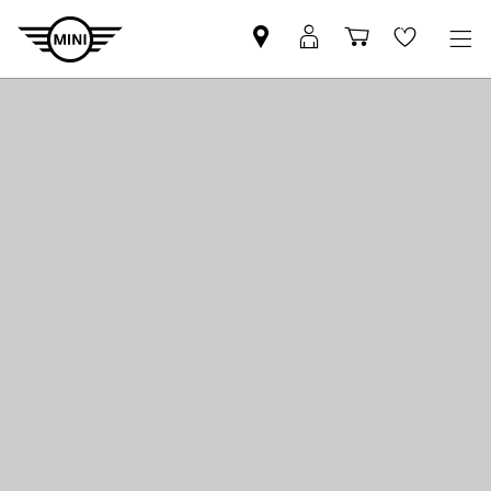
Trovi
MyMini
Carrello
Wishlis
partner
login
degli
MINI
acquisti