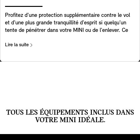
total. De plus, la chaleur peut être distribuée comme
réglementations nationales.
vous le souhaitez en utilisant simplement l'écran de
Profitez d'une protection supplémentaire contre le vol
contrôle.
et d'une plus grande tranquillité d'esprit si quelqu'un
tente de pénétrer dans votre MINI ou de l'enlever. Ce
système d'alarme réagit aux changements de position
et aux vibrations en déclenchant un signal sonore et en
Lire la suite
activant les feux de détresse clignotants. Un voyant
dans le rétroviseur intérieur indique que le système a
été activé.
TOUS LES ÉQUIPEMENTS INCLUS DANS
VOTRE MINI IDÉALE.