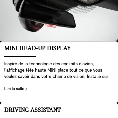
MINI HEAD-UP DISPLAY
Inspiré de la technologie des cockpits d'avion,
l'affichage tête haute MINI place tout ce que vous
voulez savoir dans votre champ de vision. Installé sur
votre tableau de bord, l'écran transparent affiche des
données clés telles que la vitesse de conduite, les
Lire la suite
cartes, les fonctions d'aide à la conduite et les détails
des divertissements. D'une grande clarté, il offre une
excellente qualité d'image, même dans des
DRIVING ASSISTANT
environnements très éclairés. Vous pouvez facilement