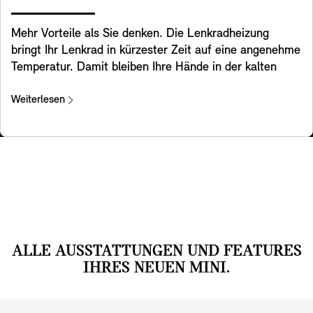
Mehr Vorteile als Sie denken. Die Lenkradheizung
bringt Ihr Lenkrad in kürzester Zeit auf eine angenehme
Temperatur. Damit bleiben Ihre Hände in der kalten
Jahreszeit beim Lenken warm, sodass Sie immer
komfortabel unterwegs sind.
Weiterlesen
ALLE AUSSTATTUNGEN UND FEATURES
IHRES NEUEN MINI.