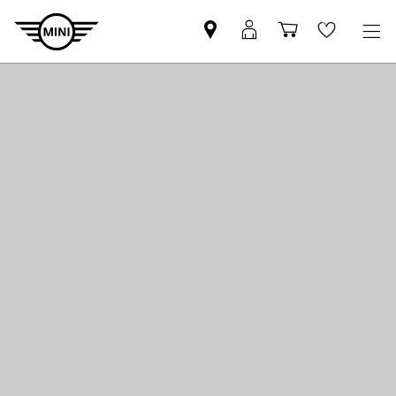
MINI
MyMini
Einkaufswa
Wishlis
Partner
login
finden