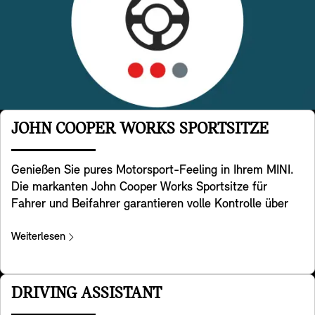
JOHN COOPER WORKS SPORTSITZE
Genießen Sie pures Motorsport-Feeling in Ihrem MINI.
Die markanten John Cooper Works Sportsitze für
Fahrer und Beifahrer garantieren volle Kontrolle über
Ihr MINI Kraftpaket. Sie haben eine spezielle sportliche
Sitzgeometrie mit integrierten Kopfstützen und bieten
Weiterlesen
zusätzliche Unterstützung im Schulterbereich, sodass
Sie Kurven mit dem für MINI typischen Handling
nehmen können. Auf der Rückseite ist eine praktische
DRIVING ASSISTANT
Lehnentasche angebracht. Die Sitze sind in den